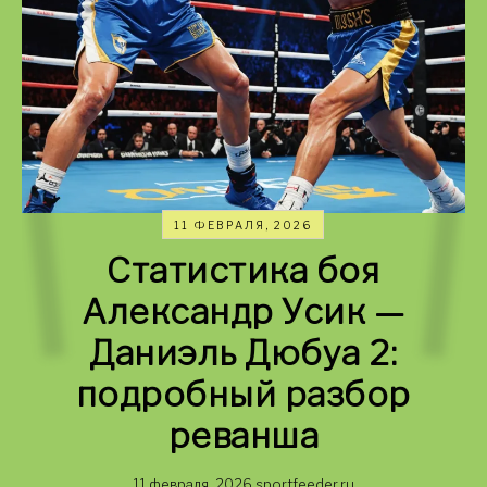
11 ФЕВРАЛЯ, 2026
Статистика боя
Александр Усик —
Даниэль Дюбуа 2:
подробный разбор
реванша
11 февраля, 2026
sportfeeder.ru