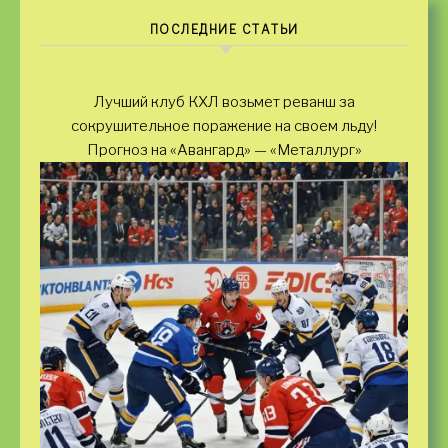
ПОСЛЕДНИЕ СТАТЬИ
Лучший клуб КХЛ возьмет реванш за
сокрушительное поражение на своем льду!
Прогноз на «Авангард» — «Металлург»