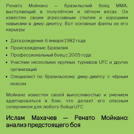
Ренато Мойкано — бразильский боец ММА,
выступающий в полулёгком и лёгком весах. Он
известен своим агрессивным стилем и хорошими
навыками в джиу-джитсу. Вот основные факты из его
карьеры:
Дата рождения: 6 января 1982 года
Происхождение: Бразилия
Профессиональный боец с 2005 года
Участник нескольких крупных турниров UFC и других
организаций
Специалист по бразильскому джиу-джитсу с чёрным
поясом
Мойкано известен своей выносливостью и умением
адаптироваться в бою, что делает его опасным
соперником для любого бойца UFC.
Ислам Махачев — Ренато Мойкано:
анализ предстоящего боя