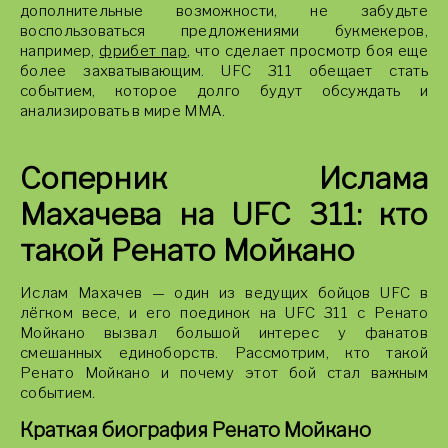
дополнительные возможности, не забудьте
воспользоваться предложениями букмекеров,
например,
фрибет пар
, что сделает просмотр боя еще
более захватывающим. UFC 311 обещает стать
событием, которое долго будут обсуждать и
анализировать в мире ММА.
Соперник Ислама
Махачева на UFC 311: кто
такой Ренато Мойкано
Ислам Махачев — один из ведущих бойцов UFC в
лёгком весе, и его поединок на UFC 311 с Ренато
Мойкано вызвал большой интерес у фанатов
смешанных единоборств. Рассмотрим, кто такой
Ренато Мойкано и почему этот бой стал важным
событием.
Краткая биография Ренато Мойкано