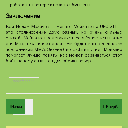
работать в партере и искать сабмишены.
Заключение
Бой Ислам Махачев — Ренато Мойкано на UFC 311 —
это столкновение двух разных, но очень сильных
стилей. Мойкано представляет серьёзное испытание
для Махачева, и исход встречи будет интересен всем
поклонникам ММА. Знание биографии и стиля Мойкано
помогает лучше понять, как может развиваться этот
бой и почему он важен для обеих карьер.
sportfeeder.ru
Назад
Вперёд