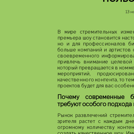
13 н
В мире стремительных изме
премьера шоу становится наст
но и для профессионалов би
больше компаний и артистов 
своевременного информирован
привлечь внимание целевой а
который превращается в комме
мероприятий, продюсиров
качественного контента, то те
проектов будет для вас особен
Почему современные б
требуют особого подхода 
Рынок развлечений стремител
зрителя растет с каждым дн
огромному количеству контен
создать качественное шоу. И