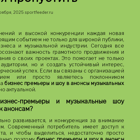
оября, 2025
sportfeeder.ru
нений и высокой конкуренции каждая новая
оящим событием не только для широкой публики,
знеса и музыкальной индустрии. Сегодня все
осознают важность грамотного продвижения и
ия о своих проектах. Это помогает не только
удитории, но и создать устойчивый интерес,
рческий успех. Если вы связаны с организацией
анием или просто являетесь поклонником
ма
бизнес премьеры и шоу в анонсы музыкальных
но актуальной.
изнес-премьеры и музыкальные шоу
к анонсам?
ьно развивается, и конкуренция за внимание
ем. Современный потребитель имеет доступ к
та, и чтобы выделиться, недостаточно просто
менно поэтому
бизнес премьеры и шоу в анонсы