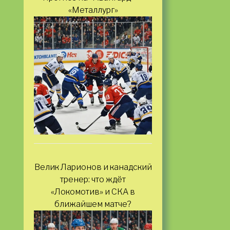
«Металлург»
Велик Ларионов и канадский
тренер: что ждёт
«Локомотив» и СКА в
ближайшем матче?