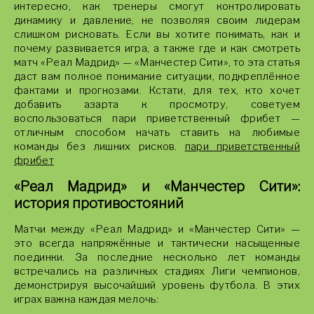
интересно, как тренеры смогут контролировать
динамику и давление, не позволяя своим лидерам
слишком рисковать. Если вы хотите понимать, как и
почему развивается игра, а также где и как смотреть
матч «Реал Мадрид» — «Манчестер Сити», то эта статья
даст вам полное понимание ситуации, подкреплённое
фактами и прогнозами. Кстати, для тех, кто хочет
добавить азарта к просмотру, советуем
воспользоваться пари приветственный фрибет —
отличным способом начать ставить на любимые
команды без лишних рисков.
пари приветственный
фрибет
«Реал Мадрид» и «Манчестер Сити»:
история противостояний
Матчи между «Реал Мадрид» и «Манчестер Сити» —
это всегда напряжённые и тактически насыщенные
поединки. За последние несколько лет команды
встречались на различных стадиях Лиги чемпионов,
демонстрируя высочайший уровень футбола. В этих
играх важна каждая мелочь: