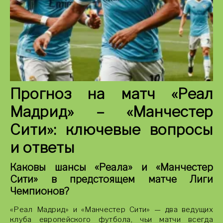
Прогноз на матч «Реал
Мадрид» – «Манчестер
Сити»: ключевые вопросы
и ответы
Каковы шансы «Реала» и «Манчестер
Сити» в предстоящем матче Лиги
Чемпионов?
«Реал Мадрид» и «Манчестер Сити» — два ведущих
клуба европейского футбола, чьи матчи всегда