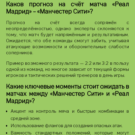
Каков прогноз на счёт матча «Реал
Мадрид» – «Манчестер Сити»?
Прогноз на счёт всегда сопряжён с
неопределённостью, однако эксперты склоняются к
тому, что матч будет напряжённым и результативным.
Ожидается, что обе команды смогут забить, учитывая
атакующие возможности и оборонительные слабости
соперников.
Пример возможного результата — 2:2 или 3:2 в пользу
одной из команд, но многое зависит от текущей формы
игроков и тактических решений тренеров в день игры.
Какие ключевые моменты стоит ожидать в
матчах между «Манчестер Сити» и «Реал
Мадрид»?
Акцент на контроль мяча и быстрые комбинации в
средней зоне.
Использование флангов для создания опасных атак.
Важность стандартных положений, которые могут