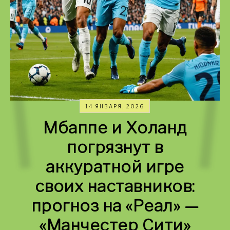
14 ЯНВАРЯ, 2026
Мбаппе и Холанд
погрязнут в
аккуратной игре
своих наставников:
прогноз на «Реал» —
«Манчестер Сити»