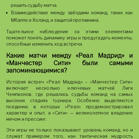
решить судьбу матча.
Взаимодействие между звёздами команд, таких как
Мбаппе и Холанд, и защитой противника.
Тщательное наблюдение за этими элементами
поможет понять динамику игры и предугадать моменты,
способные изменить ход встречи.
Какие матчи между «Реал Мадрид» и
«Манчестер Сити» были самыми
запоминающимися?
История встреч «Реал Мадрид» – «Манчестер Сити»
включает несколько ключевых матчей Лиги
Чемпионов, где решались судьбы команд на самых
высоких стадиях турнира. Особенно выделяются
поединки, в которых «Реал» продемонстрировал
характер и опыт, а «Сити» — великолепное владение
мячом и прессинг.
Эти игры не только показывают уровень команд, но и
служат примером того, как тактическая мудрость