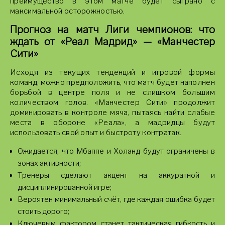
преимущество в этом матче будет сыграно с
максимальной осторожностью.
Прогноз на матч Лиги чемпионов: что
ждать от «Реал Мадрид» — «Манчестер
Сити»
Исходя из текущих тенденций и игровой формы
команд, можно предположить, что матч будет наполнен
борьбой в центре поля и не слишком большим
количеством голов. «Манчестер Сити» продолжит
доминировать в контроле мяча, пытаясь найти слабые
места в обороне «Реала», а мадридцы будут
использовать свой опыт и быстроту контратак.
Ожидается, что Мбаппе и Холанд будут ограничены в
зонах активности;
Тренеры сделают акцент на аккуратной и
дисциплинированной игре;
Вероятен минимальный счёт, где каждая ошибка будет
стоить дорого;
Ключевым фактором станет тактическая гибкость и