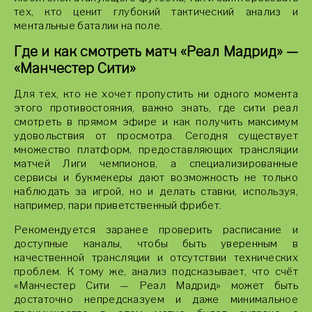
тех, кто ценит глубокий тактический анализ и
ментальные баталии на поле.
Где и как смотреть матч «Реал Мадрид» —
«Манчестер Сити»
Для тех, кто не хочет пропустить ни одного момента
этого противостояния, важно знать, где сити реал
смотреть в прямом эфире и как получить максимум
удовольствия от просмотра. Сегодня существует
множество платформ, предоставляющих трансляции
матчей Лиги чемпионов, а специализированные
сервисы и букмекеры дают возможность не только
наблюдать за игрой, но и делать ставки, используя,
например, пари приветственный фрибет.
Рекомендуется заранее проверить расписание и
доступные каналы, чтобы быть уверенным в
качественной трансляции и отсутствии технических
проблем. К тому же, анализ подсказывает, что счёт
«Манчестер Сити — Реал Мадрид» может быть
достаточно непредсказуем и даже минимальное