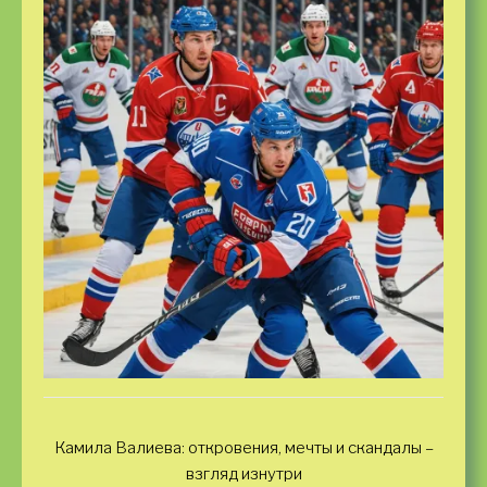
Камила Валиева: откровения, мечты и скандалы –
взгляд изнутри