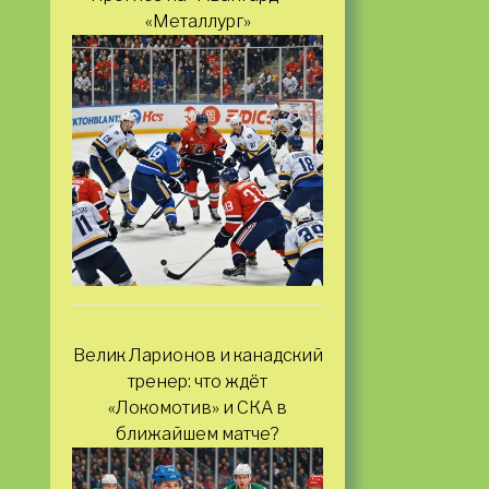
«Металлург»
Велик Ларионов и канадский
тренер: что ждёт
«Локомотив» и СКА в
ближайшем матче?