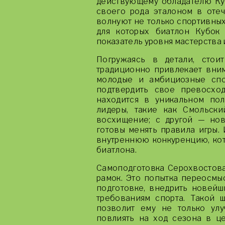
действующему обладателю Куб
своего рода эталоном в оте
волнуют не только спортивных
для которых биатлон Кубок
показатель уровня мастерства 
Погружаясь в детали, стои
традиционно привлекает вним
молодые и амбициозные спо
подтвердить свое превосход
находится в уникальном пол
лидеры, такие как Смольски
восхищение; с другой — нов
готовы менять правила игры.
внутреннюю конкуренцию, кот
биатлона.
Самоподготовка Серохвостова
рамок. Это попытка переосмы
подготовке, внедрить новейш
требованиям спорта. Такой 
позволит ему не только улу
повлиять на ход сезона в це