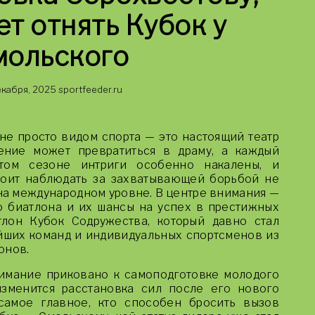
ет отнять Кубок у
мольского
екабря, 2025
sportfeeder.ru
не просто видом спорта — это настоящий театр
ение может превратиться в драму, а каждый
том сезоне интриги особенно накалены, и
тоит наблюдать за захватывающей борьбой не
 на международном уровне. В центре внимания —
 биатлона и их шансы на успех в престижных
тлон Кубок Содружества, который давно стал
йших команд и индивидуальных спортсменов из
онов.
имание приковано к самоподготовке молодого
изменится расстановка сил после его нового
самое главное, кто способен бросить вызов