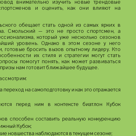
повод внимательно изучить новые трендовые
спортсменов и оценить, как они влияют на
ьского обещает стать одной из самых ярких в
на. Смольский — это не просто спортсмен, а
ссионализма, который уже несколько сезонов
айший уровень. Однако в этом сезоне у него
, готовые бросить вызов опытному лидеру. Кто
собенности их стиля и стратегии могут стать
просы помогут понять, как может развиваться
рпризы нам готовит ближайшее будущее.
рассмотрим:
а переход на самоподготовку и как это отражается
аются перед ним в контексте биатлон Кубок
нов способен составить реальную конкуренцию
тижный Кубок;
кие новшества наблюдаются в текущем сезоне;