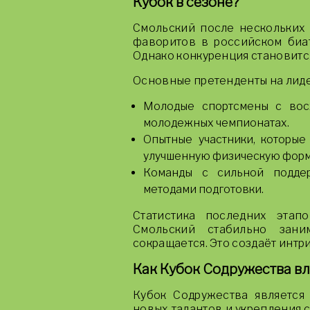
Кубок в сезоне?
Смольский после нескольких 
фаворитов в российском биат
Однако конкуренция становитс
Основные претенденты на лиде
Молодые спортсмены с вос
молодежных чемпионатах.
Опытные участники, которые
улучшенную физическую форм
Команды с сильной подде
методами подготовки.
Статистика последних этап
Смольский стабильно зани
сокращается. Это создаёт интр
Как Кубок Содружества вл
Кубок Содружества является
новых талантов и укрепления 