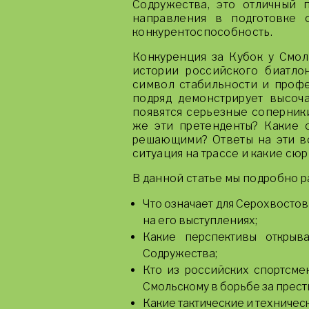
Содружества, это отличный 
направления в подготовке 
конкурентоспособность.
Конкуренция за Кубок у Смол
истории российского биатло
символ стабильности и профе
подряд демонстрирует высоч
появятся серьезные соперники
же эти претенденты? Какие о
решающими? Ответы на эти во
ситуация на трассе и какие сю
В данной статье мы подробно 
Что означает для Серохвостов
на его выступлениях;
Какие перспективы открыв
Содружества;
Кто из российских спортсме
Смольскому в борьбе за прес
Какие тактические и техничес