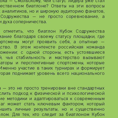
ка — Смольскому, чей статус лидера уже стал
чественном биатлоне? Ответы на эти вопросы
 аналитиков, но и широкую аудиторию фанатов,
 Содружества — не просто соревнование, а
и духа соперничества.
т отметить, что биатлон Кубок Содружества
ание благодаря своему статусу площадки, где
ртсмены могут проявить себя, а опытные —
ство. В этом контексте российская команда
ожении: с одной стороны, есть устоявшиеся
й, чья стабильность и мастерство вызывают
аторы и перспективные спортсмены, которые
 Именно участие в таких турнирах и формирует
орая поднимает уровень всего национального
 — это не просто тренировки вне стандартных
слить подход к физической и психологической
ие методики и адаптироваться к современным
шаг может стать ключевым фактором, который
чшить личные результаты, но и существенно
лом. Для тех, кто следит за биатлоном Кубок