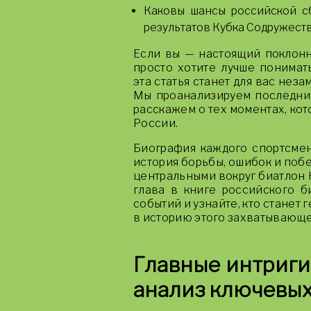
Каковы шансы российской с
результатов Кубка Содружеств
Если вы — настоящий поклонн
просто хотите лучше понимат
эта статья станет для вас нез
Мы проанализируем последние
расскажем о тех моментах, ко
России.
Биография каждого спортсмен
история борьбы, ошибок и побе
центральными вокруг биатлон К
глава в книге российского б
событий и узнайте, кто станет
в историю этого захватывающе
Главные интриги
анализ ключевых